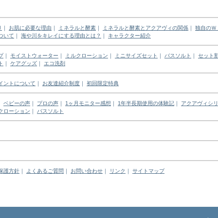
り
｜
お肌に必要な理由
｜
ミネラルと酵素
｜
ミネラルと酵素とアクアヴィの関係
｜
独自のＷ
ついて
｜
海や川をキレイにする理由とは？
｜
キャラクター紹介
プ
｜
モイストウォーター
｜
ミルクローション
｜
ミニサイズセット
｜
バスソルト
｜
セット
ト
｜
ケアグッズ
｜
エコ洗剤
イントについて
｜
お友達紹介制度
｜
初回限定特典
｜
ベビーの声
｜
プロの声
｜
1ヶ月モニター感想
｜
1年半長期使用の体験記
｜
アクアヴィシ
クローション
｜
バスソルト
保護方針
｜
よくあるご質問
｜
お問い合わせ
｜
リンク
｜
サイトマップ