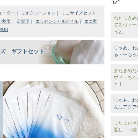
ォーター
｜
ミルクローション
｜
ミニサイズセット
｜
わたしきめ
い割引
｜
定期便
｜
エッセンシャルオイル
｜
エコ割
てるヴィー
洗剤
っと。
じゃあ、わ
ーズ ギフトセット
るアーちゃ
またきめた
ヴィーちゃ
と！
じゃあ、わ
んにアクア
またまたき
返し…（続