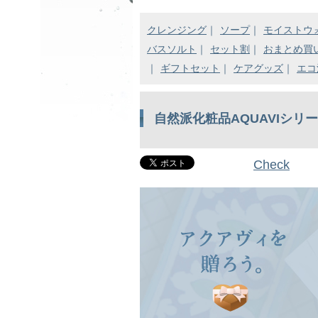
クレンジング
｜
ソープ
｜
モイストウ
バスソルト
｜
セット割
｜
おまとめ買
｜
ギフトセット
｜
ケアグッズ
｜
エコ
自然派化粧品AQUAVIシリ
Check