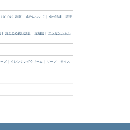
（ダブル）洗顔
｜
成分について
｜
成分詳細
｜
環境
割
｜
おまとめ買い割引
｜
定期便
｜
エッセンシャル
リーズ
｜
クレンジングクリーム
｜
ソープ
｜
モイス