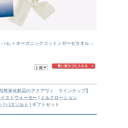
+ オーガニックコットンガーゼタオル
（７包）
＋
自然派化粧品のアクアヴィ ラインナップ】
モイストウォーター
|
ミルクローション
ト
|
バスソルト
| ギフトセット