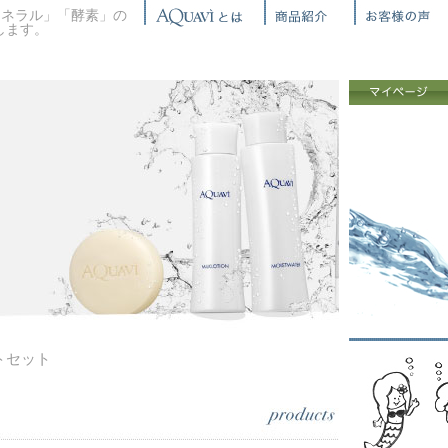
ミネラル」「酵素」の
します。
トセット